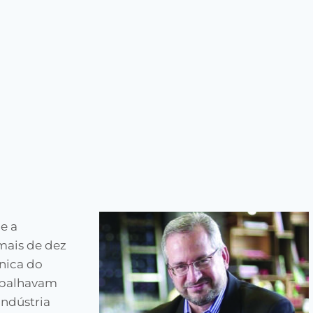
e a
mais de dez
nica do
rabalhavam
indústria