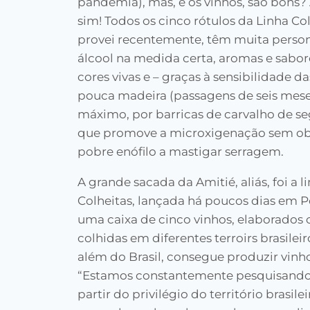
pandemia), mas, e os vinhos, são bons? 
sim! Todos os cinco rótulos da Linha Co
provei recentemente, têm muita person
álcool na medida certa, aromas e sabor
cores vivas e – graças à sensibilidade d
pouca madeira (passagens de seis mese
máximo, por barricas de carvalho de s
que promove a microxigenação sem ob
pobre enófilo a mastigar serragem.
A grande sacada da Amitié, aliás, foi a l
Colheitas, lançada há poucos dias em P
uma caixa de cinco vinhos, elaborados
colhidas em diferentes terroirs brasile
além do Brasil, consegue produzir vinho
“Estamos constantemente pesquisando e
partir do privilégio do território brasile