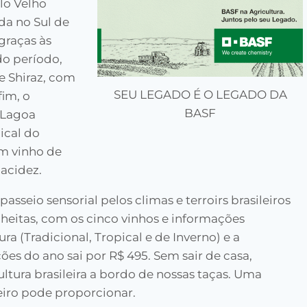
lo Velho
ada no Sul de
graças às
do período,
e Shiraz, com
SEU LEGADO É O LEGADO DA
fim, o
BASF
 Lagoa
ical do
um vinho de
 acidez.
asseio sensorial pelos climas e terroirs brasileiros
lheitas, com os cinco vinhos e informações
ura (Tradicional, Tropical e de Inverno) e a
ões do ano sai por R$ 495. Sem sair de casa,
ultura brasileira a bordo de nossas taças. Uma
leiro pode proporcionar.