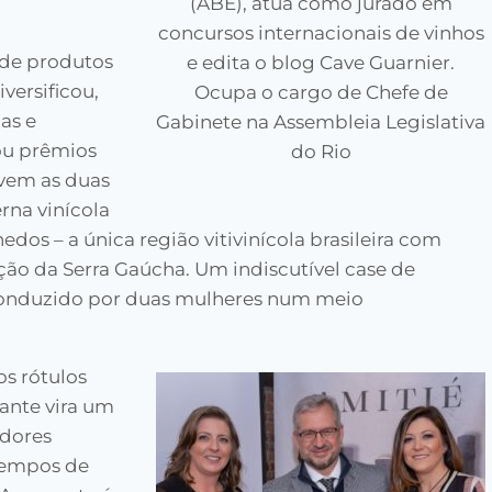
(ABE), atua como jurado em
concursos internacionais de vinhos
 de produtos
e edita o blog Cave Guarnier.
versificou,
Ocupa o cargo de Chefe de
as e
Gabinete na Assembleia Legislativa
hou prêmios
do Rio
 vem as duas
na vinícola
dos – a única região vitivinícola brasileira com
o da Serra Gaúcha. Um indiscutível case de
 conduzido por duas mulheres num meio
os rótulos
ante vira um
adores
 tempos de