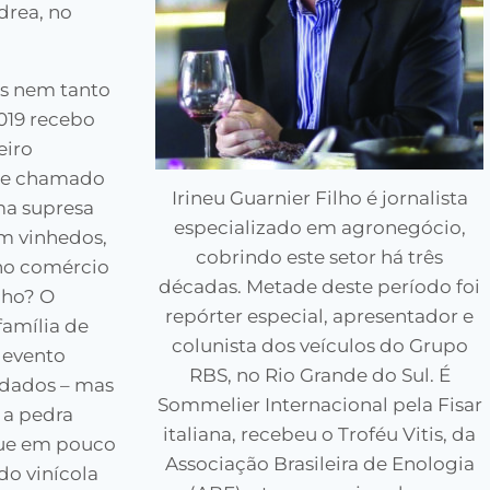
drea, no
as nem tanto
019 recebo
eiro
te chamado
Irineu Guarnier Filho é jornalista
ma supresa
especializado em agronegócio,
am vinhedos,
cobrindo este setor há três
 no comércio
décadas. Metade deste período foi
nho? O
repórter especial, apresentador e
família de
colunista dos veículos do Grupo
 evento
RBS, no Rio Grande do Sul. É
idados – mas
Sommelier Internacional pela Fisar
 a pedra
italiana, recebeu o Troféu Vitis, da
que em pouco
Associação Brasileira de Enologia
o vinícola