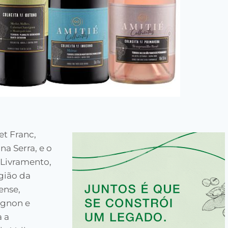
t Franc,
a Serra, e o
 Livramento,
egião da
ense,
ignon e
 a