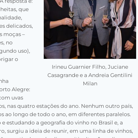
A resposta é:
lheitas, que
alidade,
es delicados,
as moças –
s, no
egundo uso),
rigar o
Irineu Guarnier Filho, Juciane
Casagrande e a Andreia Gentilini
inha
Milan
orto Alegre:
 com uvas
iros, nas quatro estações do ano. Nenhum outro país,
s ao longo de todo o ano, em diferentes paralelos.
 estudando a geografia do vinho no Brasil e, a
iro, surgiu a ideia de reunir, em uma linha de vinhos,