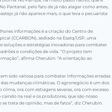
da bioma. No Pampa, há muito pasto nativo, que é
o Pantanal, pelo fato de já não alagar como antes,
astejo já não aparece mais, o que leva o pecuarista
hores informações é a criação do Centro de
opical (CCARBON), sediado na Esalq/USP, uma
de soluções e estratégias inovadoras para combater
adrões e condições de vida. “O projeto tem
ormação”, afirma Cherubin. “A orientação ao
tem sido valiosa para combater informações erradas
 das mudanças climáticas. O agronegócio é um dos
o clima, ora com estiagens severas, ora com excesso
 caindo na real e os produtores, que são nosso
se trata de opinião, mas de fatos”, diz Cherubin.