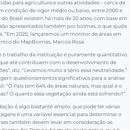
idas para agricultura e outras atividades – cerca de
m condição de vigor médio ou baixo, entre 2000 e
 do Brasil existem há mais de 20 anos, com base em
os são apresentados também por biomas, o que ajuda
ada. “Em 2025, lançaremos um monitor de áreas em
écnico do MapBiomas, Marcos Rosa.
e o trabalho da instituição é puramente quantitativo.
que até contribuem com o desenvolvimento de
ões”, diz. “Levamos muito a sério essa neutralidade.”
ugerir questionamentos significativos para a análise
l: “O País tem 64% de áreas naturais, mas qual é o
eas? O quanto essa vegetação ainda está sofrendo?”.
dação é algo bastante amplo, que pode ter várias
tagens é uma variável essencial para determinar o
nálises também devem levar em consideração as