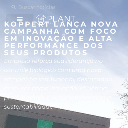
KOPPERT LANÇA NOVA
CAMPANHA COM FOCO
EM INOVAÇÃO E ALTA
PERFORMANCE DOS
SEUS PRODUTOS
Empresa reforça sua liderança no
controle biológico com uma nova
campanha institucional, destacando
atributos como inovação, eficiência,
produtividade e compromisso com a
sustentabilidade