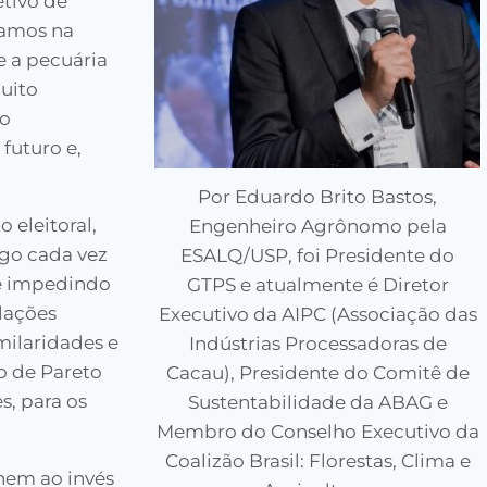
tivo de
amos na
 a pecuária
muito
ão
futuro e,
Por Eduardo Brito Bastos,
 eleitoral,
Engenheiro Agrônomo pela
go cada vez
ESALQ/USP, foi Presidente do
e impedindo
GTPS e atualmente é Diretor
elações
Executivo da AIPC (Associação das
ilaridades e
Indústrias Processadoras de
o de Pareto
Cacau), Presidente do Comitê de
s, para os
Sustentabilidade da ABAG e
Membro do Conselho Executivo da
Coalizão Brasil: Florestas, Clima e
nem ao invés