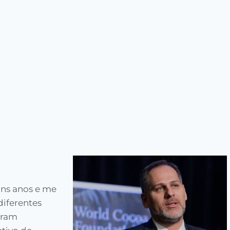
uns anos e me
diferentes
Eram