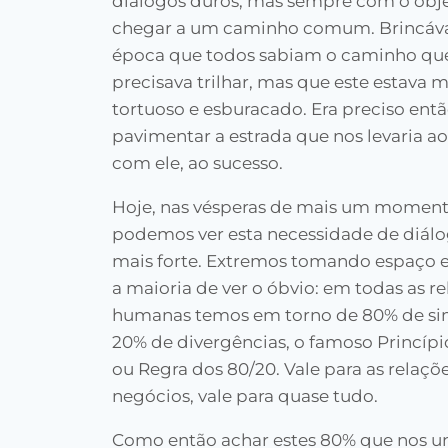
diálogos duros, mas sempre com o obje
chegar a um caminho comum. Brincáv
época que todos sabiam o caminho que
precisava trilhar, mas que este estava 
tortuoso e esburacado. Era preciso ent
pavimentar a estrada que nos levaria ao 
com ele, ao sucesso.
Hoje, nas vésperas de mais um momento
podemos ver esta necessidade de diálo
mais forte. Extremos tomando espaço 
a maioria de ver o óbvio: em todas as r
humanas temos em torno de 80% de sim
20% de divergências, o famoso Princípi
ou Regra dos 80/20. Vale para as relaçõe
negócios, vale para quase tudo.
Como então achar estes 80% que nos u