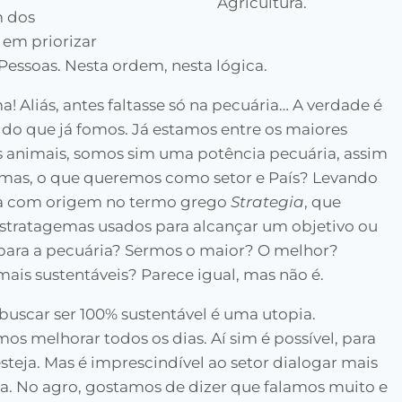
Agricultura.
m dos
 em priorizar
 Pessoas. Nesta ordem, nesta lógica.
ma! Aliás, antes faltasse só na pecuária… A verdade é
o que já fomos. Já estamos entre os maiores
s animais, somos sim uma potência pecuária, assim
mas, o que queremos como setor e País? Levando
avra com origem no termo grego
Strategia
, que
estratagemas usados para alcançar um objetivo ou
 para a pecuária? Sermos o maior? O melhor?
ais sustentáveis? Parece igual, mas não é.
buscar ser 100% sustentável é uma utopia.
s melhorar todos os dias. Aí sim é possível, para
teja. Mas é imprescindível ao setor dialogar mais
dia. No agro, gostamos de dizer que falamos muito e