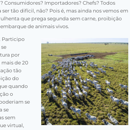
”? Consumidores? Importadores? Chefs? Todos
er tão difícil, não? Pois é, mas ainda nos vemos em
arulhenta que prega segunda sem carne, proibição
o embarque de animais vivos.
 Participo
 se
tura por
á mais de 20
zação tão
bição do
 que quando
ção o
 poderiam se
a se
as sem
 virtual,