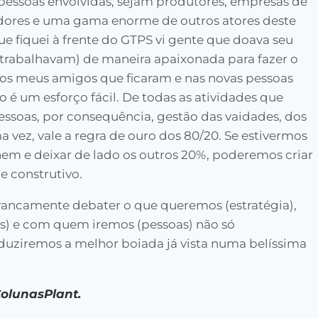
pessoas envolvidas, sejam produtores, empresas de
dores e uma gama enorme de outros atores deste
ue fiquei à frente do GTPS vi gente que doava seu
rabalhavam) de maneira apaixonada para fazer o
 nos meus amigos que ficaram e nas novas pessoas
o é um esforço fácil. De todas as atividades que
pessoas, por consequência, gestão das vaidades, dos
a vez, vale a regra de ouro dos 80/20. Se estivermos
em e deixar de lado os outros 20%, poderemos criar
e construtivo.
rancamente debater o que queremos (estratégia),
s) e com quem iremos (pessoas) não só
uziremos a melhor boiada já vista numa belíssima
ColunasPlant.