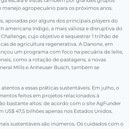
arga escala e vistas também por grandes grupos
e manejo agropecuário para os próximos anos.
s, apoiadas por alguns dos principais
players
do
h americana Indigo, a mais valiosa e disruptiva do
allenge, cujo objetivo é sequestrar 1 trilhão de
cas de agricultura regenerativa. A Danone, em
 lançou um programa com foco na pecuária de leite,
onais, como a rotação de pastagens, a novas
neral Mills e Anheuser Busch, também se
atentos a essas práticas sustentáveis. Em julho, o
timentos feitos em projetos relacionados à
são bastante altos: de acordo com o site AgFunder
 US$ 47,5 bilhões apenas nos Estados Unidos.
mais sustentáveis são inúmeros. Os cuidados com o