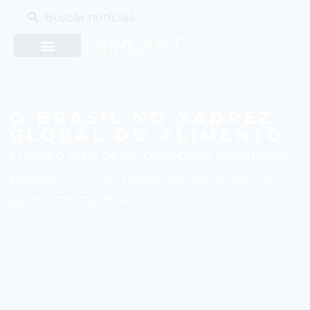
O BRASIL NO XADREZ
GLOBAL DO ALIMENTO
O que o País deve fazer para conquistar
espaço no mercado internacional de
produtos agrícolas