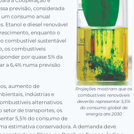
 para a Cooperação e
sa previsão, considerada
ca um consumo anual
s. Etanol e diesel renovável
crescimento, enquanto o
 do combustível sustentável
o, os combustíveis
esponder por quase 5% da
r a 6,4% numa previsão
stos, aumento de
Projeções mostram que os
ientais, indústrias e
combustiveis renováveis
deverão representar 5,5%
mbustíveis alternativos.
do consumo global de
setor de transportes, os
energia ate 2030
sentar 5,5% do consumo de
uma estimativa conservadora. A demanda deve