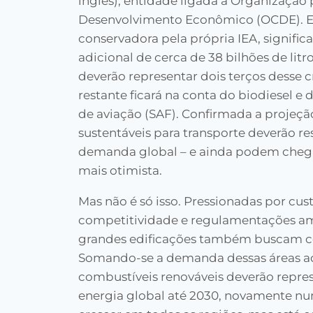
inglês), entidade ligada à Organização
Desenvolvimento Econômico (OCDE). Es
conservadora pela própria IEA, signifi
adicional de cerca de 38 bilhões de litro
deverão representar dois terços desse 
restante ficará na conta do biodiesel e
de aviação (SAF). Confirmada a projeçã
sustentáveis para transporte deverão r
demanda global – e ainda podem chega
mais otimista.
Mas não é só isso. Pressionadas por cu
competitividade e regulamentações amb
grandes edificações também buscam co
Somando-se a demanda dessas áreas ao 
combustíveis renováveis deverão repre
energia global até 2030, novamente n