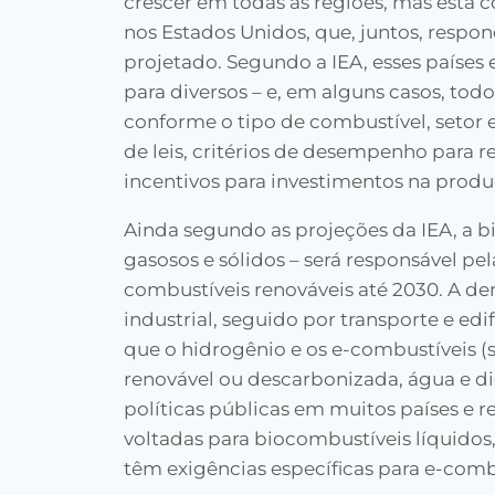
crescer em todas as regiões, mas está c
nos Estados Unidos, que, juntos, respo
projetado. Segundo a IEA, esses países 
para diversos – e, em alguns casos, todo
conforme o tipo de combustível, seto
de leis, critérios de desempenho para r
incentivos para investimentos na produ
Ainda segundo as projeções da IEA, a bi
gasosos e sólidos – será responsável pe
combustíveis renováveis até 2030. A d
industrial, seguido por transporte e ed
que o hidrogênio e os e-combustíveis (s
renovável ou descarbonizada, água e di
políticas públicas em muitos países e r
voltadas para biocombustíveis líquidos
têm exigências específicas para e-comb