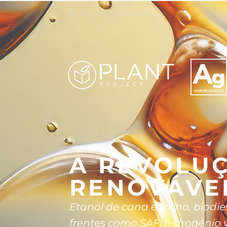
A REVOLUÇ
RENOVÁVE
Etanol de cana e milho, biodi
frentes como SAF, hidrogênio 