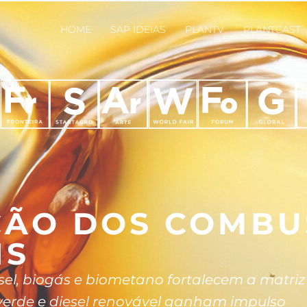
HOME
SAP IDEIAS
PLANTV
PLANTCAST
ÃO DOS COMBUS
IS
esel, biogás e biometano fortalecem a matri
verde e diesel renovável ganham impulso