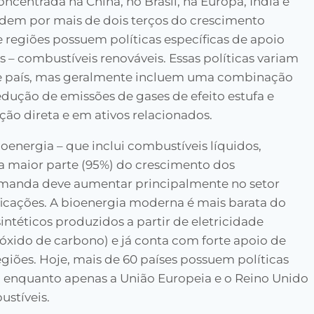
oncentrada na China, no Brasil, na Europa, Índia e
ndem por mais de dois terços do crescimento
e regiões possuem políticas específicas de apoio
s – combustíveis renováveis. Essas políticas variam
r e país, mas geralmente incluem uma combinação
edução de emissões de gases de efeito estufa e
ção direta e em ativos relacionados.
oenergia – que inclui combustíveis líquidos,
la maior parte (95%) do crescimento dos
emanda deve aumentar principalmente no setor
ificações. A bioenergia moderna é mais barata do
intéticos produzidos a partir de eletricidade
óxido de carbono) e já conta com forte apoio de
egiões. Hoje, mais de 60 países possuem políticas
, enquanto apenas a União Europeia e o Reino Unido
ustíveis.