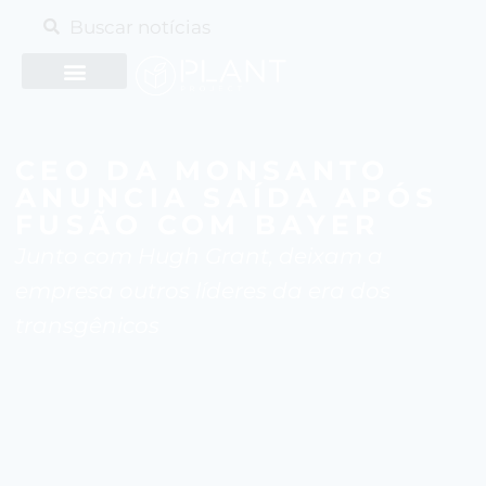
CEO DA MONSANTO
ANUNCIA SAÍDA APÓS
FUSÃO COM BAYER
Junto com Hugh Grant, deixam a
empresa outros líderes da era dos
transgênicos