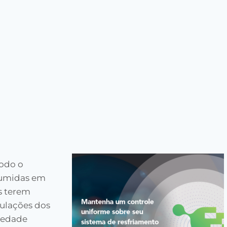
odo o
sumidas em
s terem
ulações dos
iedade