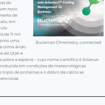
nas do
r um novo
lmente de
tato, em
culo
s de 11 mil
a como uma
Buckman Chremistry, connected
e clima árido
de de Utah e
 sobre a espécie – cujo nome científico é Solanun
 produzida em condições de meteorológicas
triplo de proteínas e o dobro de cálcio se
encional.