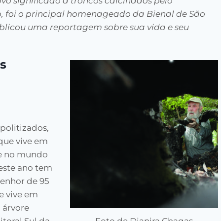
vo significado a troncos calcinados pelo
 foi o principal homenageado da Bienal de São
blicou uma reportagem sobre sua vida e seu
s
politizados,
que vive em
ce no mundo
este ano tem
senhor de 95
e vive em
 árvore