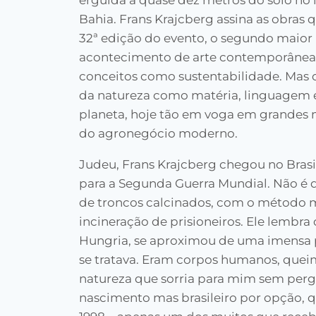
erguida a quase dez metros do solo no l
Bahia. Frans Krajcberg assina as obras
32ª edição do evento, o segundo maior
acontecimento de arte contemporânea
conceitos como sustentabilidade. Mas 
da natureza como matéria, linguagem 
planeta, hoje tão em voga em grandes mo
do agronegócio moderno.
Judeu, Frans Krajcberg chegou no Brasi
para a Segunda Guerra Mundial. Não é dif
de troncos calcinados, com o método m
incineração de prisioneiros. Ele lembr
Hungria, se aproximou de uma imensa p
se tratava. Eram corpos humanos, quei
natureza que sorria para mim sem pergu
nascimento mas brasileiro por opção, 