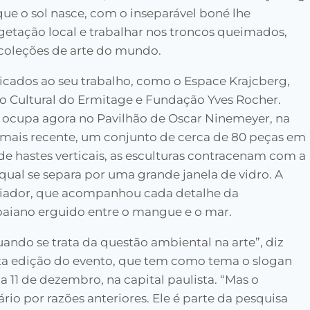
que o sol nasce, com o inseparável boné lhe
egetação local e trabalhar nos troncos queimados,
coleções de arte do mundo.
dicados ao seu trabalho, como o Espace Krajcberg,
o Cultural do Ermitage e Fundação Yves Rocher.
 ocupa agora no Pavilhão de Oscar Ninemeyer, na
ie mais recente, um conjunto de cerca de 80 peças em
 hastes verticais, as esculturas contracenam com a
qual se separa por uma grande janela de vidro. A
 criador, que acompanhou cada detalhe da
aiano erguido entre o mangue e o mar.
ndo se trata da questão ambiental na arte”, diz
ta edição do evento, que tem como tema o slogan
ia 11 de dezembro, na capital paulista. “Mas o
rio por razões anteriores. Ele é parte da pesquisa