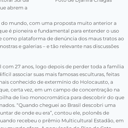
itoral Sul da
Foto de Djanira Chagas
 que abrem a
 do mundo, com uma proposta muito anterior a
que é pioneira e fundamental para entender o uso
e como plataforma de denúncia dos maus tratos ao
stras e galerias – e tão relevante nas discussões
l com 27 anos, logo depois de perder toda a família
ícil associar suas mais famosas esculturas, feitas
ais conhecido de extermínio do Holocausto, a
a que, certa vez, em um campo de concentração na
ilha de lixo monocromática para descobrir do que
mados. “Quando cheguei ao Brasil descobri uma
ntar de onde eu era”, contou ele, polonês de
quando recebeu o prêmio Multicultural Estadão, em