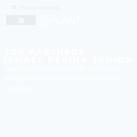
TOP PARTNERS –
ISMAEL PERINA JÚNIOR
Quem são os parceiros do Top Farmer
Ismael Perina Júnior na Fazenda Belo
Horizonte