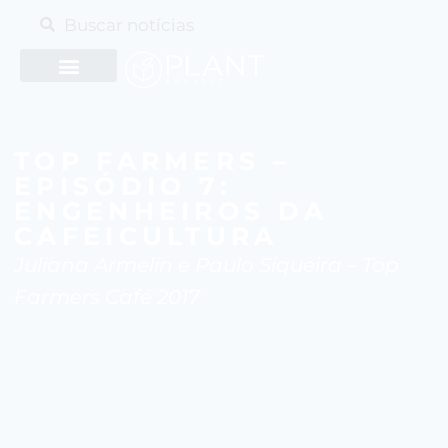
TOP FARMERS –
EPISÓDIO 7:
ENGENHEIROS DA
CAFEICULTURA
Juliana Armelin e Paulo Siqueira – Top
Farmers Café 2017