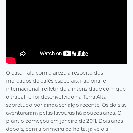
O casal fala com clareza a respeito dos
mercados de cafés especiais, nacional e
internacional, refletindo a intensidade com que
o trabalho foi desenvolvido na Terra Alta,
sobretudo por ainda ser algo recente. Os dois se
aventuraram pelas lavouras há poucos anos. O
plantio começou em janeiro de 2011. Dois anos
depois, com a primeira colheita, já veio a