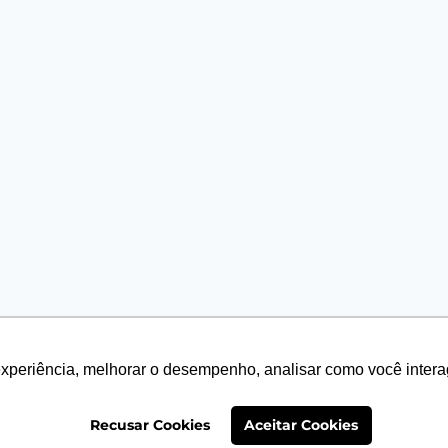
experiência, melhorar o desempenho, analisar como você intera
026 PLANT PROJECT - Tema WordPress por
Kadence
Recusar Cookies
Aceitar Cookies