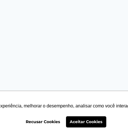
experiência, melhorar o desempenho, analisar como você intera
026 PLANT PROJECT - Tema WordPress por
Kadence
Recusar Cookies
Aceitar Cookies