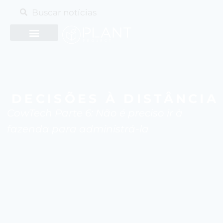
DECISÕES À DISTÂNCIA
CowTech Parte 6: Não é preciso ir à
fazenda para administrá-la