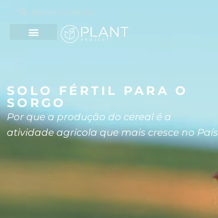
SOLO FÉRTIL PARA O
SORGO
Por que a produção do cereal é a
atividade agrícola que mais cresce no País