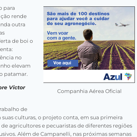
o para
ição rende
inda outra
as
erta de boi o
enta:
uência no
anho elevam
ro patamar.
re Victor
Companhia Aérea Oficial
trabalho de
 suas culturas, o projeto conta, em sua primeira
 de agricultores e pecuaristas de diferentes regiões
lusivos. Além de Campanelli, nas próximas semanas