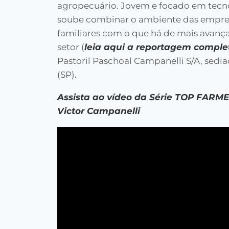
agropecuário. Jovem e focado em tecno
soube combinar o ambiente das empre
familiares com o que há de mais avanç
setor (
leia aqui a reportagem comple
Pastoril Paschoal Campanelli S/A, sedi
(SP).
Assista ao vídeo da Série TOP FARM
Victor Campanelli