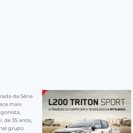
rada da Série
ace mais
agonista,
i, de 35 anos,
onal grupo