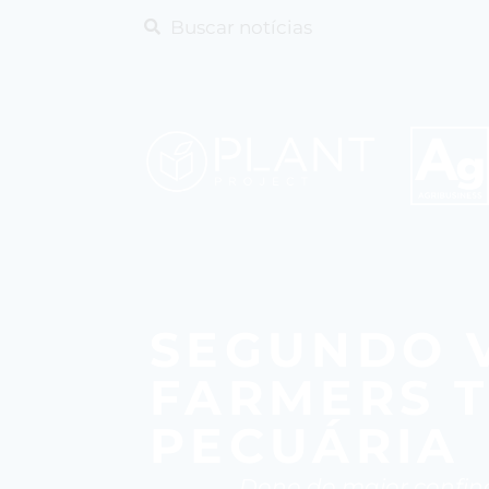
SEGUNDO V
FARMERS 
PECUÁRIA
Dono do maior confina