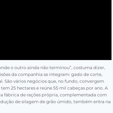
de o outro ainda não terminou”, costuma dizer,
isões da companhia se integram: gado de corte,
l. São vários negócios que, no fundo, convergem
 tem 25 hectares e reúne 55 mil cabeças por ano. A
a fábrica de rações própria, complementada com
produção de silagem de grão úmido, também entra na