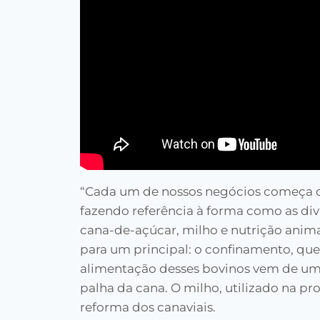
“Cada um de nossos negócios começa on
fazendo referência à forma como as div
cana-de-açúcar, milho e nutrição anima
para um principal: o confinamento, que
alimentação desses bovinos vem de um
palha da cana. O milho, utilizado na 
reforma dos canaviais.