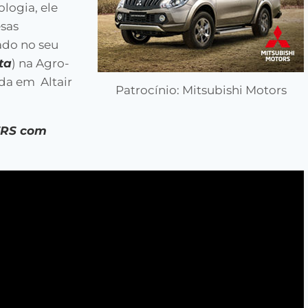
logia, ele
sas
ado no seu
ta
) na Agro-
ada em Altair
Patrocínio: Mitsubishi Motors
ERS com