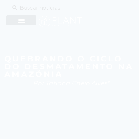
QUEBRANDO O CICLO
DO DESMATAMENTO NA
AMAZÔNIA
Por Tatiana Cneio Alves*