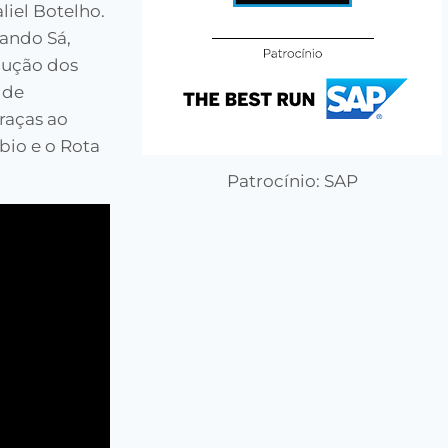
liel Botelho.
nando Sá,
dução dos
 de
raças ao
io e o Rota
Patrocínio: SAP