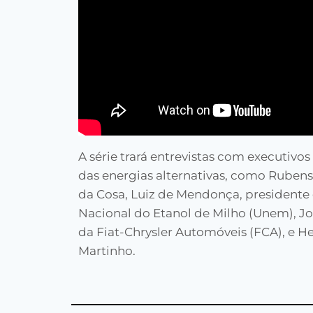
A série trará entrevistas com executivo
das energias alternativas, como Ruben
da Cosa, Luiz de Mendonça, presidente
Nacional do Etanol de Milho (Unem), Joã
da Fiat-Chrysler Automóveis (FCA), e H
Martinho.