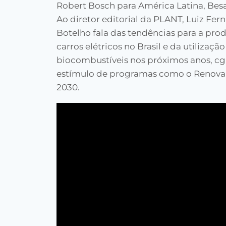
Robert Bosch para América Latina, Besa
Ao diretor editorial da PLANT, Luiz Fer
Botelho fala das tendências para a pro
carros elétricos no Brasil e da utilização
biocombustíveis nos próximos anos, cg
estímulo de programas como o Renovab
2030.