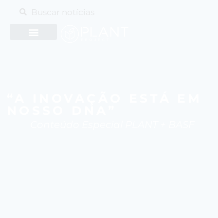
“A INOVAÇÃO ESTÁ EM
NOSSO DNA”
Conteúdo Especial PLANT + BASF