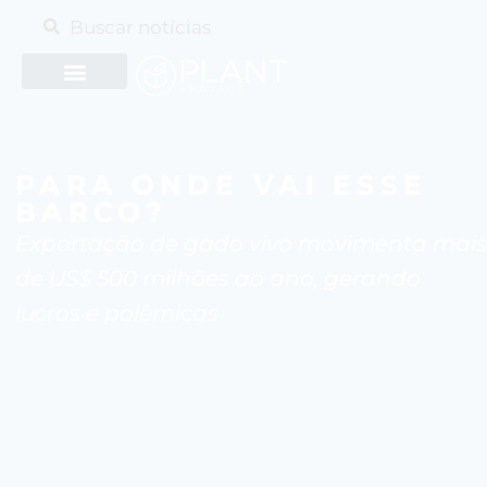
PARA ONDE VAI ESSE
BARCO?
Exportação de gado vivo movimenta mais
de US$ 500 milhões ao ano, gerando
lucros e polêmicas