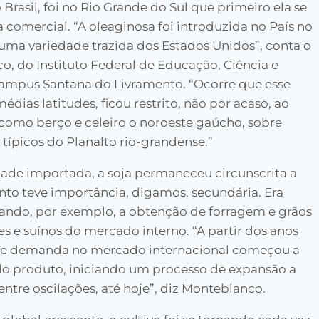
 Brasil, foi no Rio Grande do Sul que primeiro ela se
comercial. “A oleaginosa foi introduzida no País no
 uma variedade trazida dos Estados Unidos”, conta o
, do Instituto Federal de Educação, Ciência e
 campus Santana do Livramento. “Ocorre que esse
édias latitudes, ficou restrito, não por acaso, ao
 como berço e celeiro o noroeste gaúcho, sobre
típicos do Planalto rio-grandense.”
edade importada, a soja permaneceu circunscrita a
nto teve importância, digamos, secundária. Era
isando, por exemplo, a obtenção de forragem e grãos
es e suínos do mercado interno. “A partir dos anos
 de demanda no mercado internacional começou a
 do produto, iniciando um processo de expansão a
entre oscilações, até hoje”, diz Monteblanco.