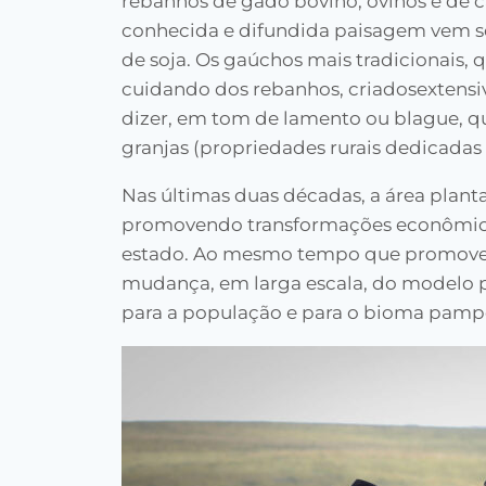
rebanhos de gado bovino, ovinos e de c
conhecida e difundida paisagem vem sen
de soja. Os gaúchos mais tradicionais
cuidando dos rebanhos, criadosexten
dizer, em tom de lamento ou blague, qu
granjas (propriedades rurais dedicadas 
Nas últimas duas décadas, a área plant
promovendo transformações econômicas
estado. Ao mesmo tempo que promove 
mudança, em larga escala, do modelo p
para a população e para o bioma pampe