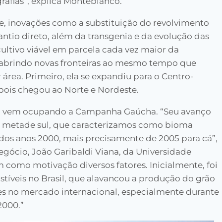
grafias”, explica Monteblanco.
le, inovações como a substituição do revolvimento
ntio direto, além da transgenia e da evolução das
ultivo viável em parcela cada vez maior da
l, abrindo novas fronteiras ao mesmo tempo que
área. Primeiro, ela se expandiu para o Centro-
pois chegou ao Norte e Nordeste.
soja vem ocupando a Campanha Gaúcha. “Seu avanço
a metade sul, que caracterizamos como bioma
 dos anos 2000, mais precisamente de 2005 para cá”,
gócio, João Garibaldi Viana, da Universidade
como motivação diversos fatores. Inicialmente, foi
stíveis no Brasil, que alavancou a produção do grão
es no mercado internacional, especialmente durante
2000.”