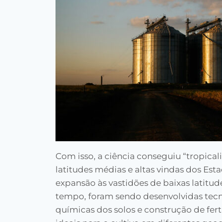
Com isso, a ciência conseguiu “tropicali
latitudes médias e altas vindas dos Est
expansão às vastidões de baixas latitu
tempo, foram sendo desenvolvidas tecno
químicas dos solos e construção de fert