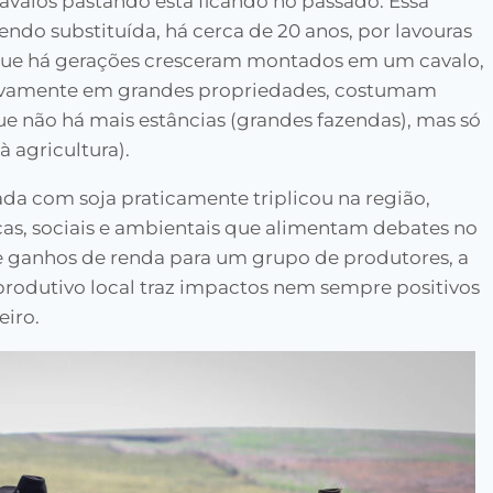
avalos pastando está ficando no passado. Essa
do substituída, há cerca de 20 anos, por lavouras
, que há gerações cresceram montados em um cavalo,
sivamente em grandes propriedades, costumam
e não há mais estâncias (grandes fazendas), mas só
à agricultura).
ada com soja praticamente triplicou na região,
, sociais e ambientais que alimentam debates no
ganhos de renda para um grupo de produtores, a
rodutivo local traz impactos nem sempre positivos
iro.