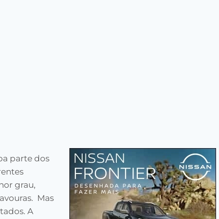
boa parte dos
rentes
nor grau,
lavouras. Mas
tados. A