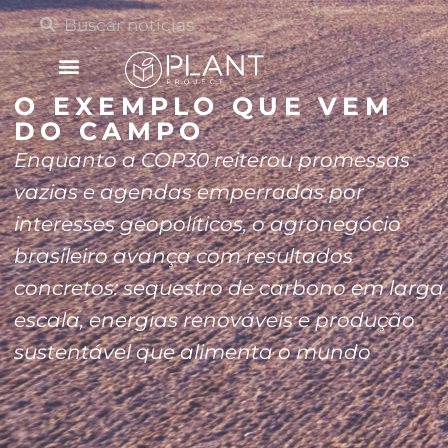
O EXEMPLO QUE VEM
DO CAMPO
Enquanto a COP30 reiterou promessas
vazias e agendas emperradas por
interesses geopolíticos, o agronegócio
brasileiro avança com resultados
concretos: sequestro de carbono em larga
escala, energias renováveis e produção
sustentável que alimenta o mundo