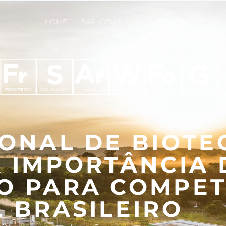
HOME
SAP IDEIAS
PLANTV
PLANTCAST
ONAL DE BIOTE
 IMPORTÂNCIA 
O PARA COMPET
 BRASILEIRO