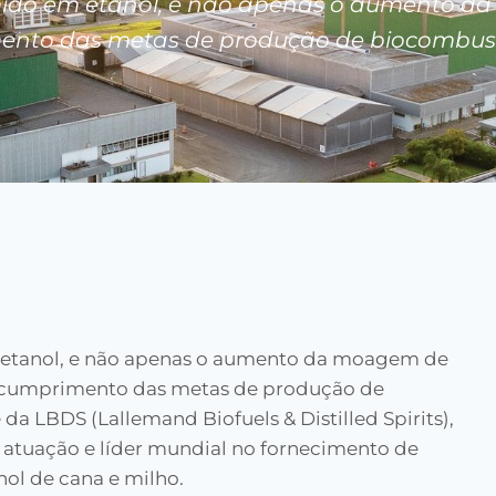
mido em etanol, e não apenas o aumento da
nto das metas de produção de biocombustí
m etanol, e não apenas o aumento da moagem de
 o cumprimento das metas de produção de
 da LBDS (Lallemand Biofuels & Distilled Spirits),
 atuação e líder mundial no fornecimento de
nol de cana e milho.