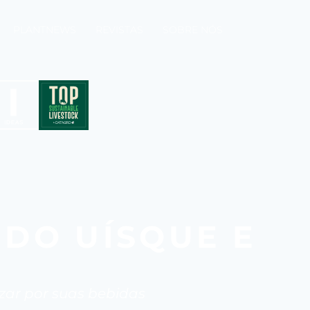
PLANTNEWS
REVISTAS
SOBRE NÓS
 DO UÍSQUE E
izar por suas bebidas