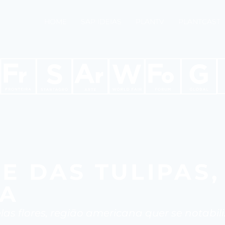
HOME
SAP IDEIAS
PLANTV
PLANTCAST
LE DAS TULIPAS,
JA
as flores, região americana quer se notabil