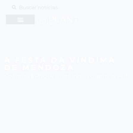
A FESTA DA VINDIMA
DE MENDOZA
Coluna TERROIR – Por Irineu Guarnier Filho