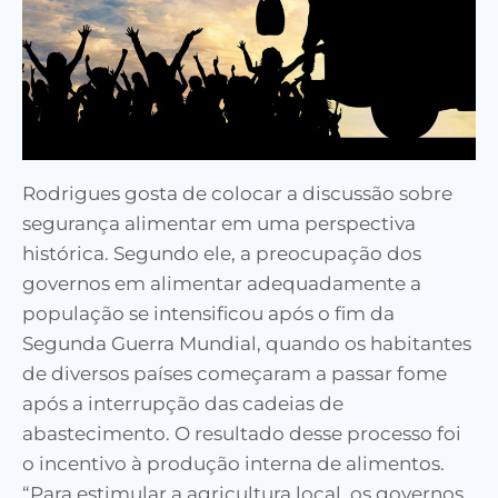
Rodrigues gosta de colocar a discussão sobre
segurança alimentar em uma perspectiva
histórica. Segundo ele, a preocupação dos
governos em alimentar adequadamente a
população se intensificou após o fim da
Segunda Guerra Mundial, quando os habitantes
de diversos países começaram a passar fome
após a interrupção das cadeias de
abastecimento. O resultado desse processo foi
o incentivo à produção interna de alimentos.
“Para estimular a agricultura local, os governos