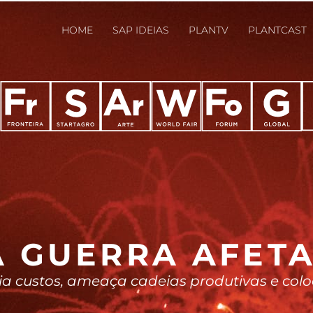
HOME
SAP IDEIAS
PLANTV
PLANTCAST
 GUERRA AFET
ia custos, ameaça cadeias produtivas e colo