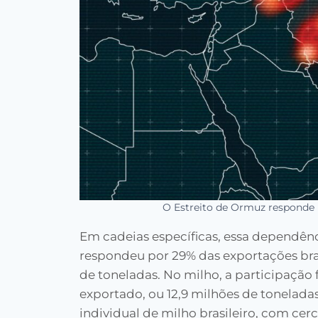
O Estreito de Ormuz responde 
Em cadeias específicas, essa dependênc
respondeu por 29% das exportações brasi
de toneladas. No milho, a participação 
exportado, ou 12,9 milhões de tonelada
individual de milho brasileiro, com ce