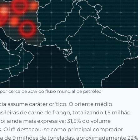
por cerca de 20% do fluxo mundial de petróleo
ia assume caráter crítico. O oriente médio
leiras de carne de frango, totalizando 1,5 milhão
foi ainda mais expressiva: 31,5% do volume
s. O irã destacou-se como principal comprador
rca de 9 milhões de toneladas, aproximadamente 22%