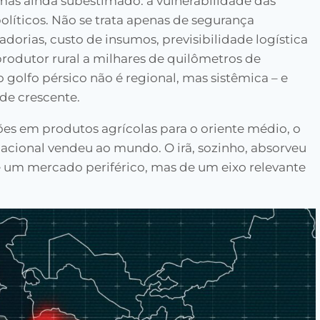
mas ainda subestimado: a vulnerabilidade das
olíticos. Não se trata apenas de segurança
adorias, custo de insumos, previsibilidade logística
rodutor rural a milhares de quilômetros de
 golfo pérsico não é regional, mas sistêmica – e
de crescente.
hões em produtos agrícolas para o oriente médio, o
nacional vendeu ao mundo. O irã, sozinho, absorveu
e um mercado periférico, mas de um eixo relevante