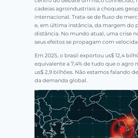
centro do debate um risco conhecido, 
cadeias agroindustriais a choques geop
internacional. Trata-se de fluxo de merc
e, em última instância, da margem do p
distância. No mundo atual, uma crise no
seus efeitos se propagam com velocida
Em 2025, o brasil exportou us$ 12,4 bil
equivalente a 7,4% de tudo que o agro 
us$ 2,9 bilhões. Não estamos falando d
da demanda global.