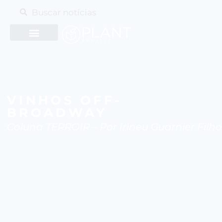
VINHOS OFF-
BROADWAY
Coluna TERROIR – Por Irineu Guarnier Filho