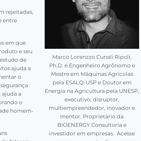
 rejeitadas,
e entre
os em que
roduto e seu
Marco Lorenzzo Cunali Ripoli,
 estudo de
Ph.D. é Engenheiro Agrônomo e
tos ajuda a
Mestre em Máquinas Agrícolas
mentar o
pela ESALQ-USP e Doutor em
 segurança
Energia na Agricultura pela UNESP,
 ajuda a
executivo, disruptor,
horando o
multiempreendedor, inovador e
idade homem-
mentor. Proprietário da
BIOENERGY Consultoria e
uns
investidor em empresas. Acesse