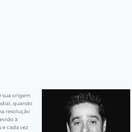
e sua origem
ndial, quando
na resolução
evido à
 e cada vez