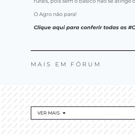
rurais, pois sem o básico não se ating
O Agro não para!
Clique aqui para conferir todas as #
MAIS EM
FÓRUM
VER MAIS