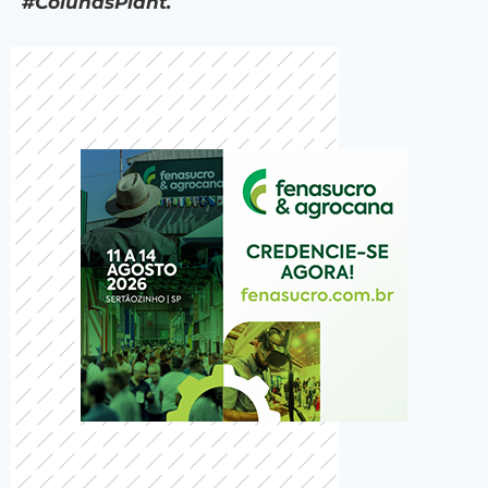
#ColunasPlant.