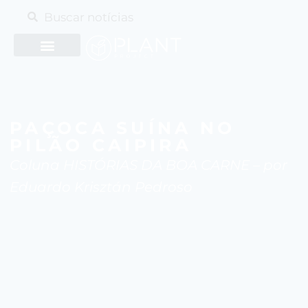
PAÇOCA SUÍNA NO
PILÃO CAIPIRA
Coluna HISTÓRIAS DA BOA CARNE – por
Eduardo Krisztán Pedroso