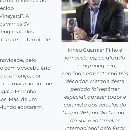
olo ou influência do
hecido
Vineyard”. A
os vinhos SV
é engarrafados
de ao seu terroir de
Irineu Guarnier Filho
é
jornalista especializado
novidade, pelo
em agronegócio,
do com o vocabulário
cobrindo este setor há três
ga: a França, por
décadas. Metade deste
 nada mais são do que
período foi repórter
tugal e Espanha
especial, apresentador e
os. Mas, de um
colunista dos veículos do
o Mundo adotaram
Grupo RBS, no Rio Grande
do Sul. É Sommelier
Internacional pela Fisar