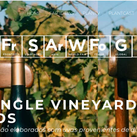
HOME
SAP IDEIAS
PLANTV
PLANTCAST
INGLE VINEYARD
OS
ão elaborados com uvas provenientes de di