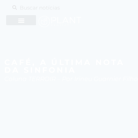
CAFÉ, A ÚLTIMA NOTA
DA SINFONIA
Coluna TERROIR – Por Irineu Guarnier Filho