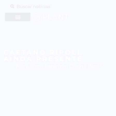
CAETANO RIPOLI,
AINDA PRESENTE
Por Marco Lorenzzo Cunali Ripoli*