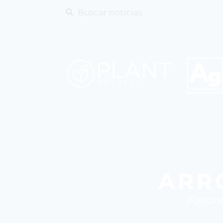
ARR
Fascin