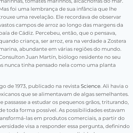
marinhas, tomates marinhos, alcachofras do mar.
Mas foi uma lembrança de sua infância que lhe
trouxe uma revelação. Ele recordava de observar
vastos campos de arroz ao longo das margens da
baía de Cádiz. Percebeu, então, que o pensava,
quando criança, ser arroz, era na verdade a Zostera
marina, abundante em várias regiões do mundo.
Consulton Juan Martín, biólogo residente no seu
mas nunca tinha pensado nela como uma planta
go de 1973, publicado na revista
Science
. Ali havia o
xicanos que se alimentavam de algas semelhantes.
e passasse a estudar os pequenos grãos, triturando,
e toda forma possível. As possibilidades estavam
ansformá-las em produtos comerciais, a partir do
iversidade visa a responder essa pergunta, definindo