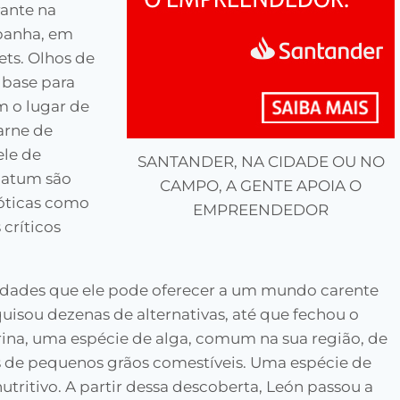
rante na
spanha, em
ts. Olhos de
 base para
 o lugar de
carne de
ele de
SANTANDER, NA CIDADE OU NO
 atum são
CAMPO, A GENTE APOIA O
xóticas como
EMPREENDEDOR
críticos
lidades que ele pode oferecer a um mundo carente
uisou dezenas de alternativas, até que fechou o
ina, uma espécie de alga, comum na sua região, de
 de pequenos grãos comestíveis. Uma espécie de
tritivo. A partir dessa descoberta, León passou a