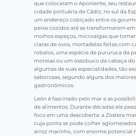
que colocaram o Aponiente, seu restau
cidade portuária de Cádiz, no sul da E
um endereço cobiçado entre os gourme
peixe cozidos até se transformarem em
molhos espeços, microalgas que tomam
claras de ovos, mortadelas feitas com 
robalos, uma espécie de pururuca da p
moreias ou um ossobuco da cabeça do
algumas de suas especialidades, tão e
saborosas, segundo alguns dos maiores 
gastronômicos.
León é fascinado pelo mar e as possibi
de alimentos. Durante décadas ele pesq
foco em uma descoberta: a Zostera mar
cuja ponta se pode colher aglomerados
arroz marinho, com enorme potencial nu