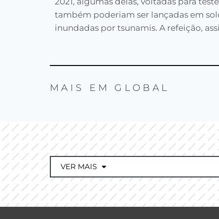
2021, algumas delas, voltadas para tes
também poderiam ser lançadas em solo
inundadas por tsunamis. A refeição, ass
MAIS EM
GLOBAL
VER MAIS