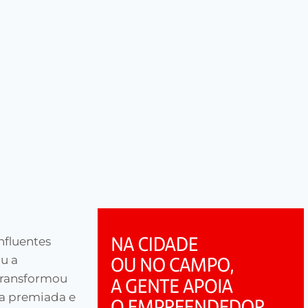
nfluentes
u a
 transformou
ia premiada e