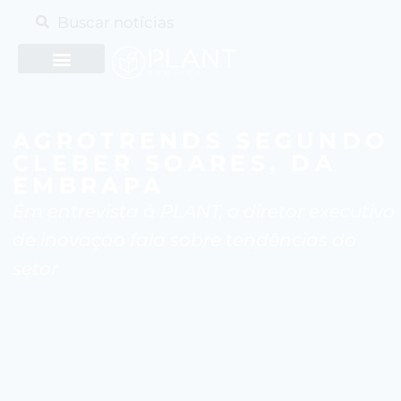
AGROTRENDS SEGUNDO
CLEBER SOARES, DA
EMBRAPA
Em entrevista à PLANT, o diretor executivo
de inovação fala sobre tendências do
setor