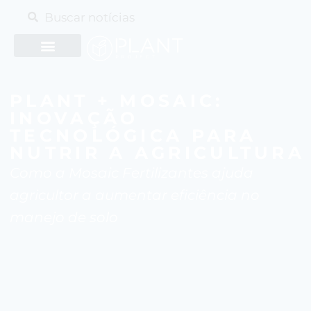
PLANT + MOSAIC:
INOVAÇÃO
TECNOLÓGICA PARA
NUTRIR A AGRICULTURA
Como a Mosaic Fertilizantes ajuda
agricultor a aumentar eficiência no
manejo de solo