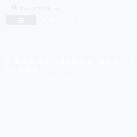
A REGRA (AINDA NÃO) É
CLARA
Por Romualdo Venâncio