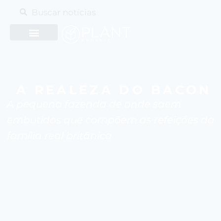
A REALEZA DO BACON
A pequena fazenda de onde saem
embutidos que compõem as refeições da
família real britânica